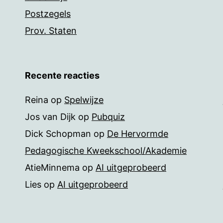
Postzegels
Prov. Staten
Recente reacties
Reina
op
Spelwijze
Jos van Dijk
op
Pubquiz
Dick Schopman
op
De Hervormde
Pedagogische Kweekschool/Akademie
AtieMinnema
op
AI uitgeprobeerd
Lies
op
AI uitgeprobeerd