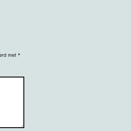
grootte
eerd met
*