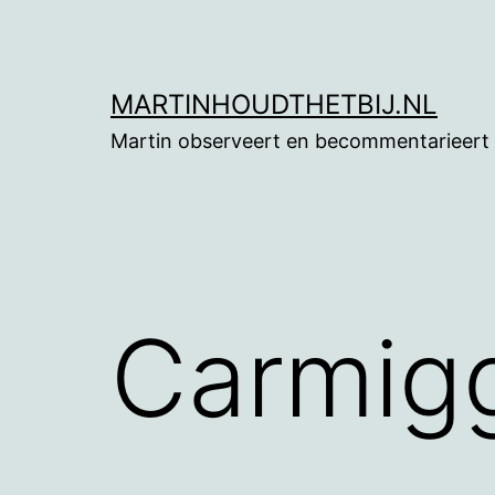
Ga
naar
de
MARTINHOUDTHETBIJ.NL
inhoud
Martin observeert en becommentarieert
Carmigg