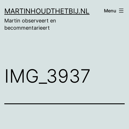
Ga
MARTINHOUDTHETBIJ.NL
Menu
naar
Martin observeert en
de
becommentarieert
inhoud
IMG_3937