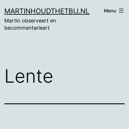
Ga
MARTINHOUDTHETBIJ.NL
Menu
naar
Martin observeert en
de
becommentarieert
inhoud
Lente