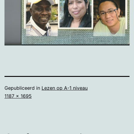
Gepubliceerd in
Lezen op A-1 niveau
Volledige
1187 × 1695
grootte