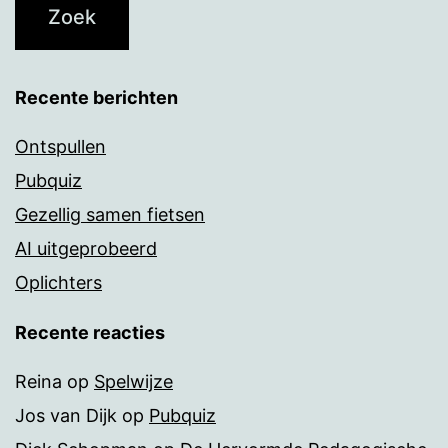
Recente berichten
Ontspullen
Pubquiz
Gezellig samen fietsen
AI uitgeprobeerd
Oplichters
Recente reacties
Reina
op
Spelwijze
Jos van Dijk
op
Pubquiz