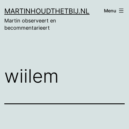
Ga
MARTINHOUDTHETBIJ.NL
Menu
naar
Martin observeert en
de
becommentarieert
inhoud
wiilem