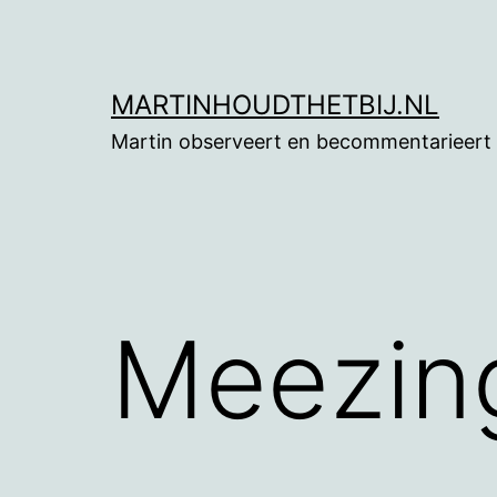
Ga
naar
de
MARTINHOUDTHETBIJ.NL
inhoud
Martin observeert en becommentarieert
Meezin