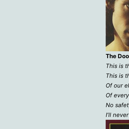
The Doo
This is t
This is 
Of our e
Of every
No safet
I’ll neve