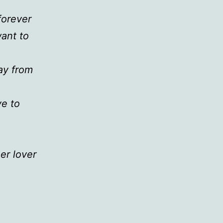
forever
want to
ay from
ve to
er lover