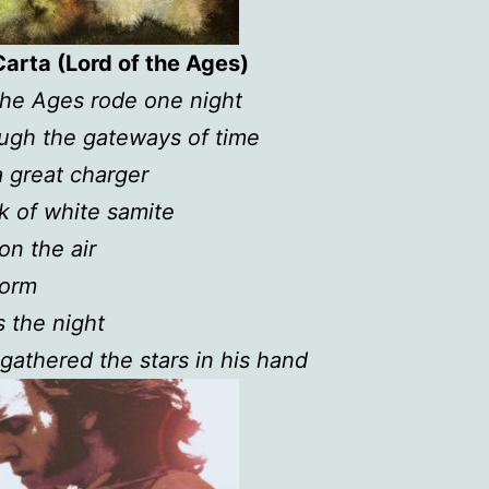
arta (Lord of the Ages)
the Ages rode one night
ugh the gateways of time
a great charger
ak of white samite
on the air
torm
 the night
 gathered the stars in his hand