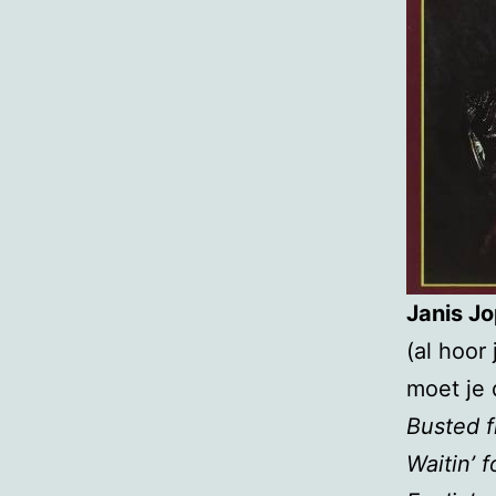
Janis J
(al hoor
moet je 
Busted f
Waitin’ f