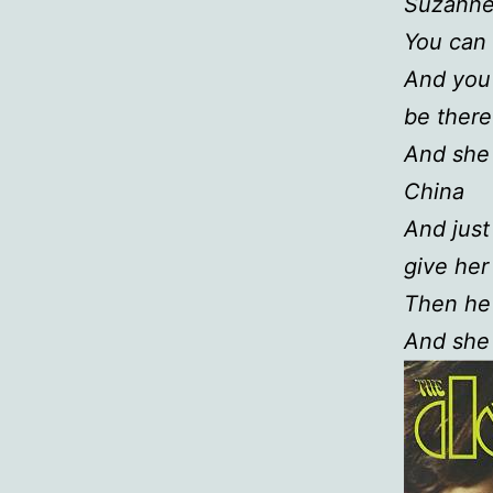
Suzanne 
You can 
And you 
be there
And she 
China
And just
give her
Then he
And she 