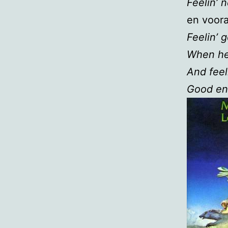
Feelin’ 
en voora
Feelin’ 
When he
And fee
Good en