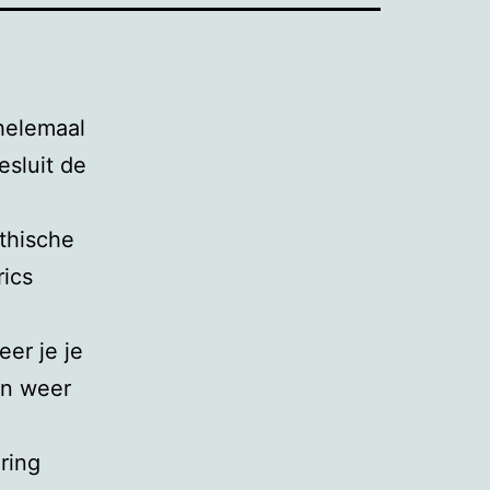
 helemaal
esluit de
thische
rics
eer je je
en weer
ring