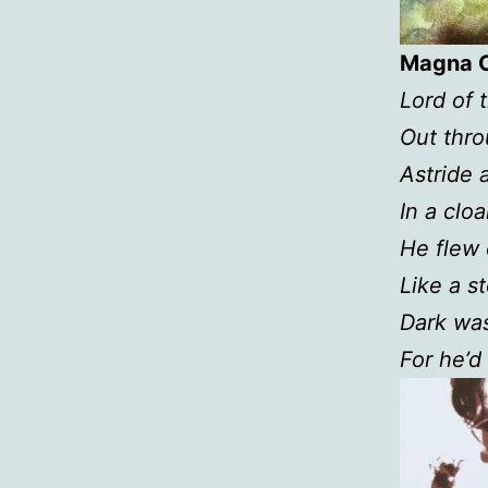
Magna C
Lord of 
Out thro
Astride 
In a clo
He flew 
Like a s
Dark was
For he’d