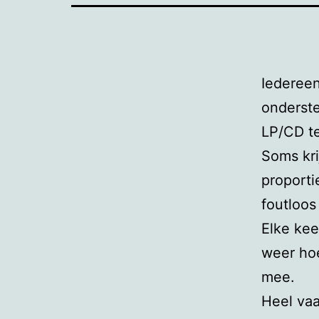
Iedereen
onderste
LP/CD te
Soms kri
proporti
foutloo
Elke kee
weer hoe
mee.
Heel vaa