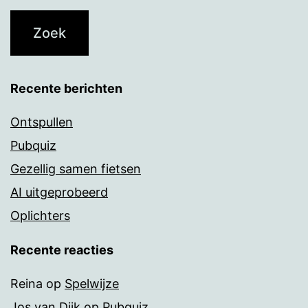
Recente berichten
Ontspullen
Pubquiz
Gezellig samen fietsen
AI uitgeprobeerd
Oplichters
Recente reacties
Reina
op
Spelwijze
Jos van Dijk
op
Pubquiz