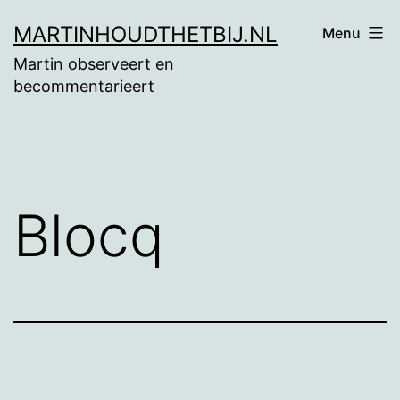
Ga
MARTINHOUDTHETBIJ.NL
Menu
naar
Martin observeert en
de
becommentarieert
inhoud
Blocq