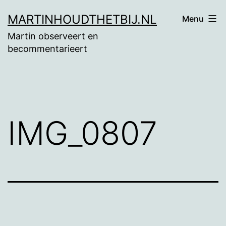
Ga
MARTINHOUDTHETBIJ.NL
Menu
naar
Martin observeert en
de
becommentarieert
inhoud
IMG_0807