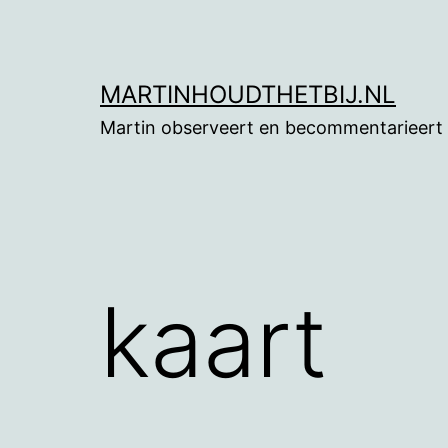
Ga
naar
de
MARTINHOUDTHETBIJ.NL
inhoud
Martin observeert en becommentarieert
kaart