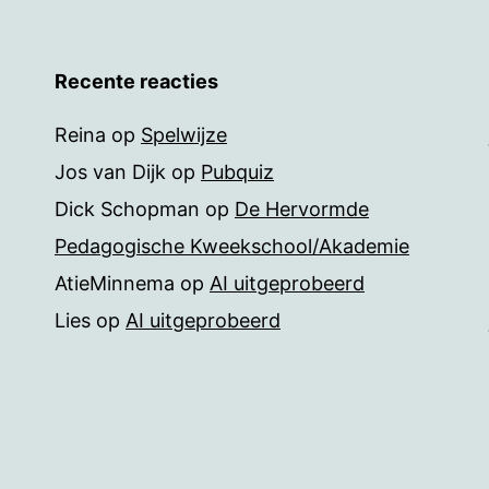
Recente reacties
Reina
op
Spelwijze
Jos van Dijk
op
Pubquiz
Dick Schopman
op
De Hervormde
Pedagogische Kweekschool/Akademie
AtieMinnema
op
AI uitgeprobeerd
Lies
op
AI uitgeprobeerd