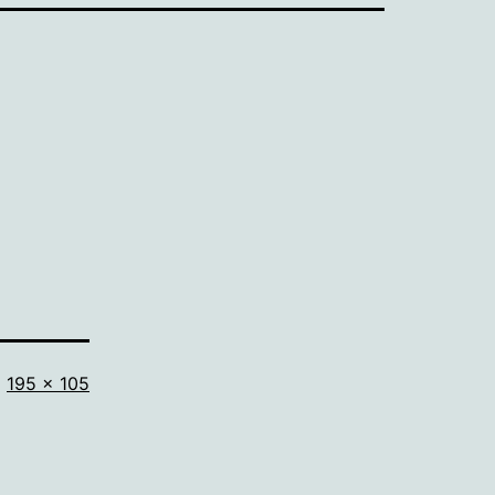
Volledige
195 × 105
grootte