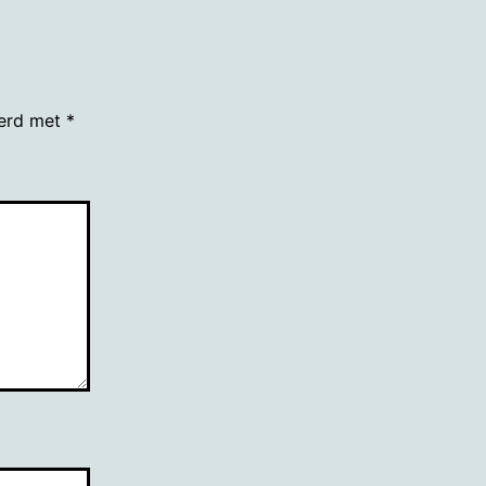
eerd met
*