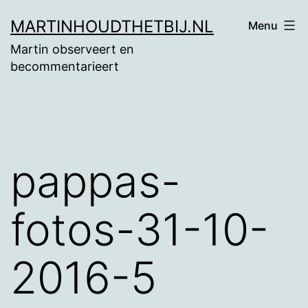
Ga
MARTINHOUDTHETBIJ.NL
Menu
naar
Martin observeert en
de
becommentarieert
inhoud
pappas-
fotos-31-10-
2016-5