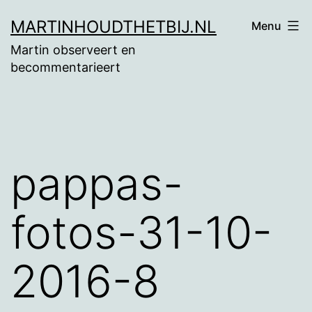
Ga
MARTINHOUDTHETBIJ.NL
Menu
naar
Martin observeert en
de
becommentarieert
inhoud
pappas-
fotos-31-10-
2016-8