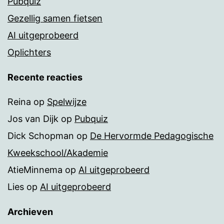
Pubquiz
Gezellig samen fietsen
AI uitgeprobeerd
Oplichters
Recente reacties
Reina
op
Spelwijze
Jos van Dijk
op
Pubquiz
Dick Schopman
op
De Hervormde Pedagogische
Kweekschool/Akademie
AtieMinnema
op
AI uitgeprobeerd
Lies
op
AI uitgeprobeerd
Archieven