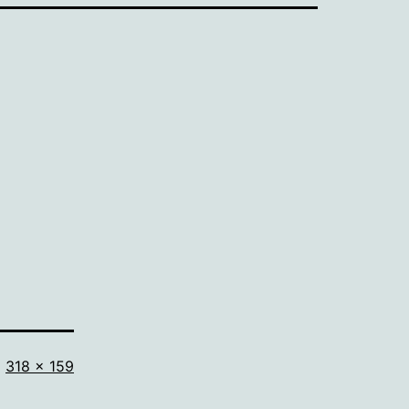
Volledige
318 × 159
grootte