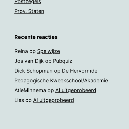
Postzegels
Prov. Staten
Recente reacties
Reina
op
Spelwijze
Jos van Dijk
op
Pubquiz
Dick Schopman
op
De Hervormde
Pedagogische Kweekschool/Akademie
AtieMinnema
op
AI uitgeprobeerd
Lies
op
AI uitgeprobeerd