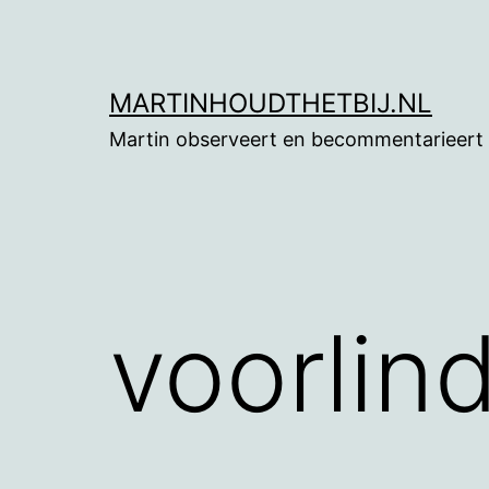
Ga
naar
de
MARTINHOUDTHETBIJ.NL
inhoud
Martin observeert en becommentarieert
voorlin