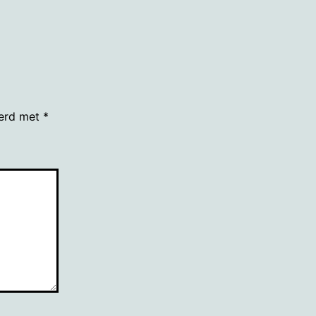
eerd met
*