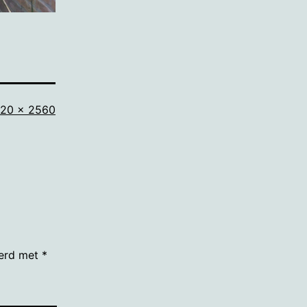
lledige
920 × 2560
ootte
eerd met
*