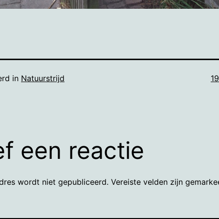
Vo
erd in
Natuurstrijd
1
gr
f een reactie
dres wordt niet gepubliceerd.
Vereiste velden zijn gemark