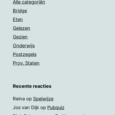
Alle categoriën
Bridge
Eten
Gelezen
Gezien
Onderwijs
Postzegels
Prov. Staten
Recente reacties
Reina
op
Spelwijze
Jos van Dijk
op
Pubquiz