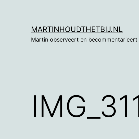
Ga
naar
de
MARTINHOUDTHETBIJ.NL
inhoud
Martin observeert en becommentarieert
IMG_31