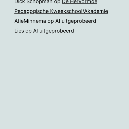
Dick Schopman
op
De Hervormde
Pedagogische Kweekschool/Akademie
AtieMinnema
op
AI uitgeprobeerd
Lies
op
AI uitgeprobeerd