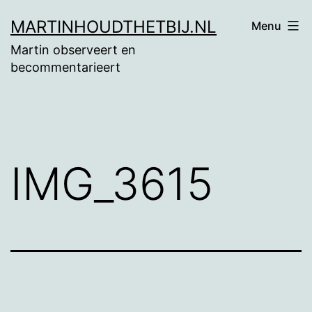
Ga
MARTINHOUDTHETBIJ.NL
Menu
naar
Martin observeert en
de
becommentarieert
inhoud
IMG_3615