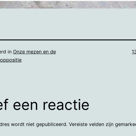
V
erd in
Onze mezen en de
1
g
 oppositie
f een reactie
dres wordt niet gepubliceerd.
Vereiste velden zijn gemark