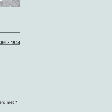
olledige
366 × 1844
rootte
eerd met
*