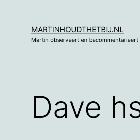
Ga
naar
de
MARTINHOUDTHETBIJ.NL
inhoud
Martin observeert en becommentarieert
Dave hs