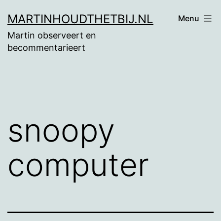
Ga
MARTINHOUDTHETBIJ.NL
Menu
naar
Martin observeert en
de
becommentarieert
inhoud
snoopy
computer