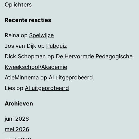
Oplichters
Recente reacties
Reina
op
Spelwijze
Jos van Dijk
op
Pubquiz
Dick Schopman
op
De Hervormde Pedagogische
Kweekschool/Akademie
AtieMinnema
op
AI uitgeprobeerd
Lies
op
AI uitgeprobeerd
Archieven
juni 2026
mei 2026