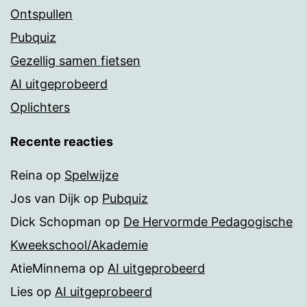
Ontspullen
Pubquiz
Gezellig samen fietsen
AI uitgeprobeerd
Oplichters
Recente reacties
Reina
op
Spelwijze
Jos van Dijk
op
Pubquiz
Dick Schopman
op
De Hervormde Pedagogische
Kweekschool/Akademie
AtieMinnema
op
AI uitgeprobeerd
Lies
op
AI uitgeprobeerd