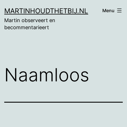
Ga
MARTINHOUDTHETBIJ.NL
Menu
naar
Martin observeert en
de
becommentarieert
inhoud
Naamloos