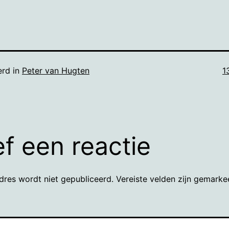
V
erd in
Peter van Hugten
1
g
f een reactie
dres wordt niet gepubliceerd.
Vereiste velden zijn gemark