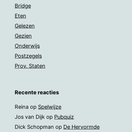
Bridge
Eten
Gelezen
Gezien
Onderwijs
Postzegels
Prov. Staten
Recente reacties
Reina
op
Spelwijze
Jos van Dijk
op
Pubquiz
Dick Schopman
op
De Hervormde