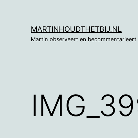
Ga
naar
de
MARTINHOUDTHETBIJ.NL
inhoud
Martin observeert en becommentarieert
IMG_39