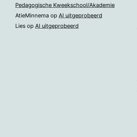
Pedagogische Kweekschool/Akademie
AtieMinnema
op
AI uitgeprobeerd
Lies
op
AI uitgeprobeerd