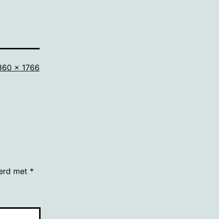
olledige
360 × 1766
rootte
eerd met
*