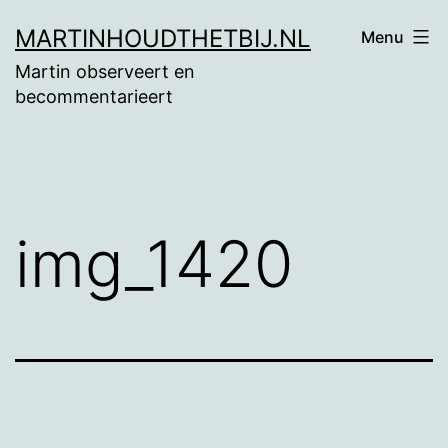
Ga
MARTINHOUDTHETBIJ.NL
Menu
naar
Martin observeert en
de
becommentarieert
inhoud
img_1420