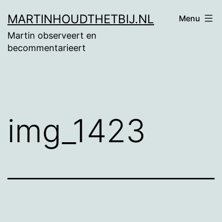
Ga
MARTINHOUDTHETBIJ.NL
Menu
naar
Martin observeert en
de
becommentarieert
inhoud
img_1423