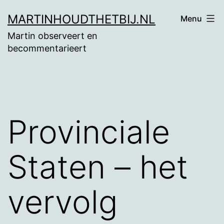
Ga
MARTINHOUDTHETBIJ.NL
Menu
naar
Martin observeert en
de
becommentarieert
inhoud
Provinciale
Staten – het
vervolg