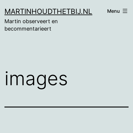
Ga
MARTINHOUDTHETBIJ.NL
Menu
naar
Martin observeert en
de
becommentarieert
inhoud
images