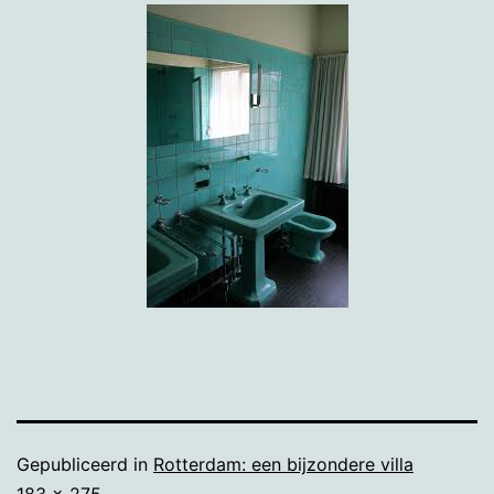
Gepubliceerd in
Rotterdam: een bijzondere villa
Volledige
183 × 275