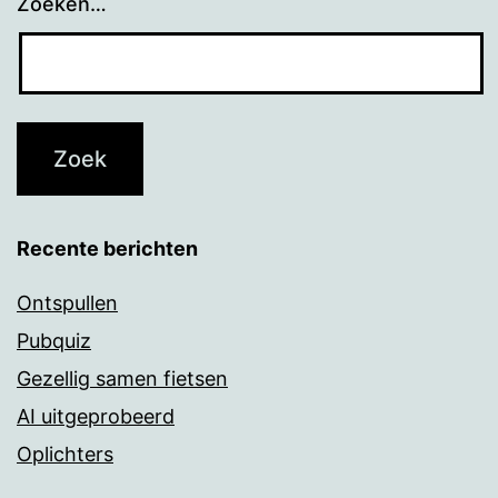
Zoeken…
Recente berichten
Ontspullen
Pubquiz
Gezellig samen fietsen
AI uitgeprobeerd
Oplichters