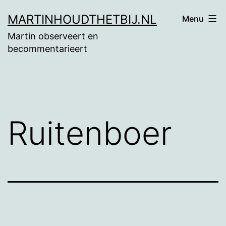
Ga
MARTINHOUDTHETBIJ.NL
Menu
naar
Martin observeert en
de
becommentarieert
inhoud
Ruitenboer