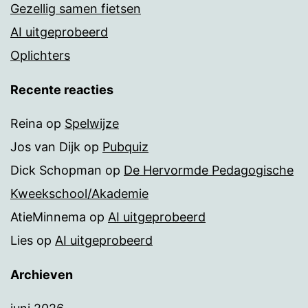
Gezellig samen fietsen
AI uitgeprobeerd
Oplichters
Recente reacties
Reina
op
Spelwijze
Jos van Dijk
op
Pubquiz
Dick Schopman
op
De Hervormde Pedagogische
Kweekschool/Akademie
AtieMinnema
op
AI uitgeprobeerd
Lies
op
AI uitgeprobeerd
Archieven