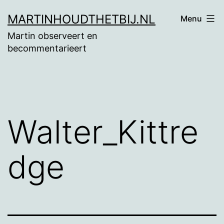
Ga
MARTINHOUDTHETBIJ.NL
Menu
naar
Martin observeert en
de
becommentarieert
inhoud
Walter_Kittre
dge