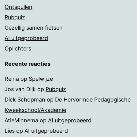
Ontspullen
Pubquiz
Gezellig samen fietsen
AI uitgeprobeerd
Oplichters
Recente reacties
Reina
op
Spelwijze
Jos van Dijk
op
Pubquiz
Dick Schopman
op
De Hervormde Pedagogische
Kweekschool/Akademie
AtieMinnema
op
AI uitgeprobeerd
Lies
op
AI uitgeprobeerd