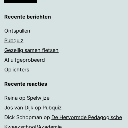
Recente berichten
Ontspullen
Pubquiz
Gezellig samen fietsen
AI uitgeprobeerd
Oplichters
Recente reacties
Reina
op
Spelwijze
Jos van Dijk
op
Pubquiz
Dick Schopman
op
De Hervormde Pedagogische
Kweekschool/Akademie