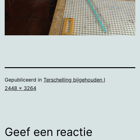
Gepubliceerd in
Terschelling bijgehouden I
Volledige
2448 × 3264
grootte
Geef een reactie