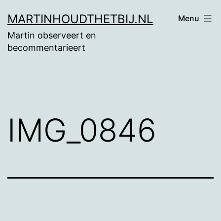
Ga
MARTINHOUDTHETBIJ.NL
Menu
naar
Martin observeert en
de
becommentarieert
inhoud
IMG_0846