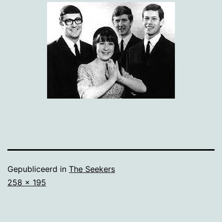
Gepubliceerd in
The Seekers
Volledige
258 × 195
grootte