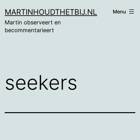
Ga
MARTINHOUDTHETBIJ.NL
Menu
naar
Martin observeert en
de
becommentarieert
inhoud
seekers