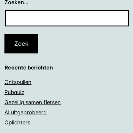
Zoeken…
Recente berichten
Ontspullen
Pubquiz
Gezellig samen fietsen
AI uitgeprobeerd
Oplichters