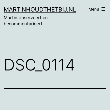
Ga
MARTINHOUDTHETBIJ.NL
Menu
naar
Martin observeert en
de
becommentarieert
inhoud
DSC_0114