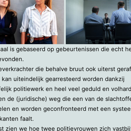
aal is gebaseerd op gebeurtenissen die echt 
gevonden.
everkrachter die behalve bruut ook uiterst gera
 kan uiteindelijk gearresteerd worden dankzij
felijk politiewerk en heel veel geduld en volhard
n de (juridische) weg die een van de slachtoff
len en worden geconfronteerd met een systee
kanten faalt.
t zien we hoe twee politievrouwen zich vastbij