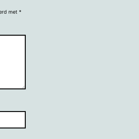
eerd met
*