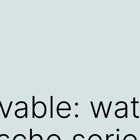
vable: wa
ische serie