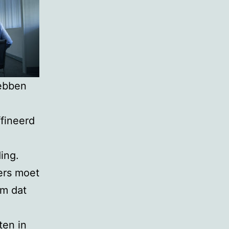
hebben
ffineerd
ing.
ers moet
m dat
ten in