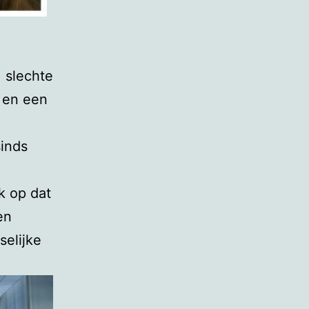
 slechte
 en een
sinds
k op dat
en
selijke