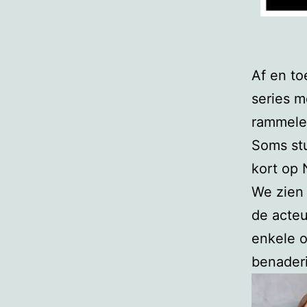
Af en to
series m
rammelen
Soms stu
kort op 
We zien 
de acteu
enkele o
benader