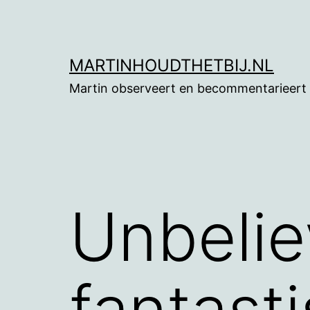
Ga
naar
de
MARTINHOUDTHETBIJ.NL
inhoud
Martin observeert en becommentarieert
Unbelie
fantast