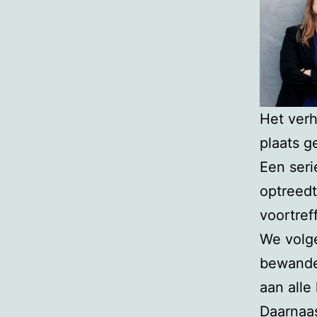
Het verh
plaats 
Een seri
optreedt
voortref
We volge
bewande
aan alle 
Daarnaas