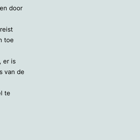
een door
reist
n toe
 er is
rs van de
l te