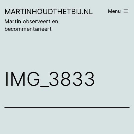
Ga
MARTINHOUDTHETBIJ.NL
Menu
naar
Martin observeert en
de
becommentarieert
inhoud
IMG_3833