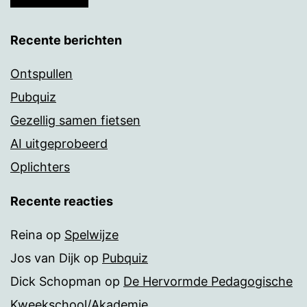
Recente berichten
Ontspullen
Pubquiz
Gezellig samen fietsen
AI uitgeprobeerd
Oplichters
Recente reacties
Reina
op
Spelwijze
Jos van Dijk
op
Pubquiz
Dick Schopman
op
De Hervormde Pedagogische
Kweekschool/Akademie