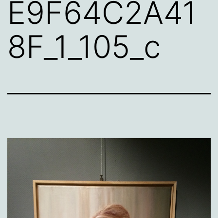
E9F64C2A41
8F_1_105_c