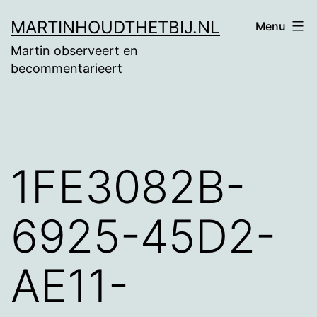
Ga
MARTINHOUDTHETBIJ.NL
Menu
naar
Martin observeert en
de
becommentarieert
inhoud
1FE3082B-
6925-45D2-
AE11-