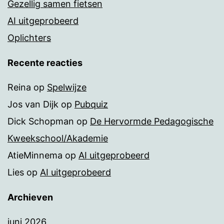
Gezellig samen fietsen
AI uitgeprobeerd
Oplichters
Recente reacties
Reina
op
Spelwijze
Jos van Dijk
op
Pubquiz
Dick Schopman
op
De Hervormde Pedagogische
Kweekschool/Akademie
AtieMinnema
op
AI uitgeprobeerd
Lies
op
AI uitgeprobeerd
Archieven
juni 2026