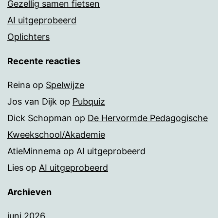
Gezellig samen fietsen
AI uitgeprobeerd
Oplichters
Recente reacties
Reina
op
Spelwijze
Jos van Dijk
op
Pubquiz
Dick Schopman
op
De Hervormde Pedagogische
Kweekschool/Akademie
AtieMinnema
op
AI uitgeprobeerd
Lies
op
AI uitgeprobeerd
Archieven
juni 2026