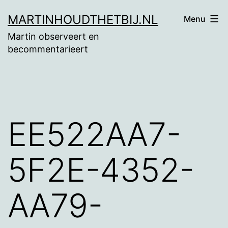
Ga
MARTINHOUDTHETBIJ.NL
Menu
naar
Martin observeert en
de
becommentarieert
inhoud
EE522AA7-
5F2E-4352-
AA79-