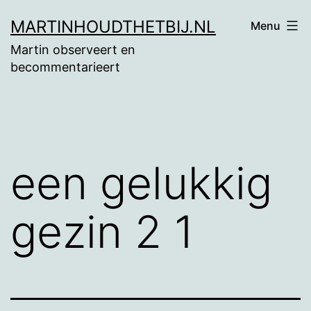
Ga
MARTINHOUDTHETBIJ.NL
Menu
naar
Martin observeert en
de
becommentarieert
inhoud
een gelukkig
gezin 2 1