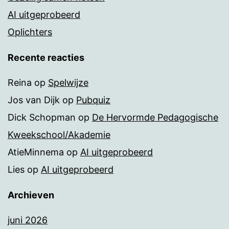
AI uitgeprobeerd
Oplichters
Recente reacties
Reina
op
Spelwijze
Jos van Dijk
op
Pubquiz
Dick Schopman
op
De Hervormde Pedagogische
Kweekschool/Akademie
AtieMinnema
op
AI uitgeprobeerd
Lies
op
AI uitgeprobeerd
Archieven
juni 2026