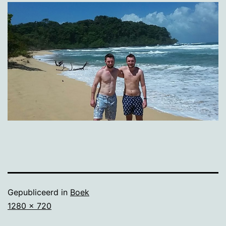
Gepubliceerd in
Boek
Volledige
1280 × 720
grootte