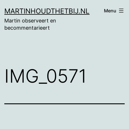
Ga
MARTINHOUDTHETBIJ.NL
Menu
naar
Martin observeert en
de
becommentarieert
inhoud
IMG_0571