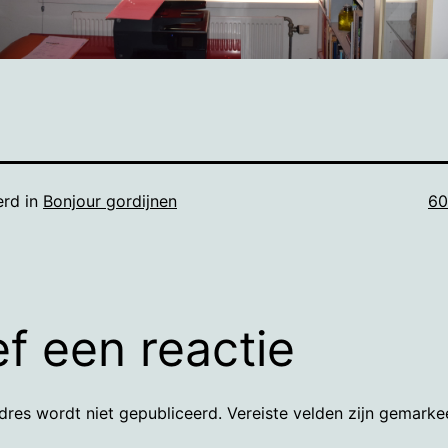
Vo
erd in
Bonjour gordijnen
60
gr
f een reactie
dres wordt niet gepubliceerd.
Vereiste velden zijn gemark