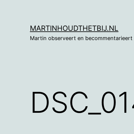
Ga
naar
de
MARTINHOUDTHETBIJ.NL
inhoud
Martin observeert en becommentarieert
DSC_01