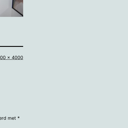
lledige
00 × 4000
ootte
eerd met
*