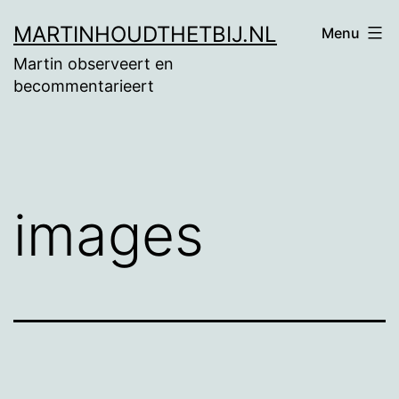
Ga
MARTINHOUDTHETBIJ.NL
Menu
naar
Martin observeert en
de
becommentarieert
inhoud
images