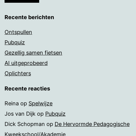
Recente berichten
Ontspullen
Pubquiz
Gezellig samen fietsen
AI uitgeprobeerd
Oplichters
Recente reacties
Reina
op
Spelwijze
Jos van Dijk
op
Pubquiz
Dick Schopman
op
De Hervormde Pedagogische
Kweekschool/Akademie