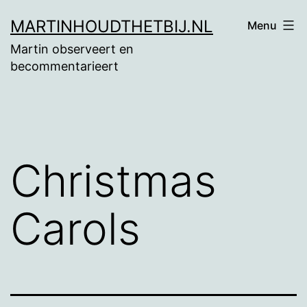
Ga
MARTINHOUDTHETBIJ.NL
Menu
naar
Martin observeert en
de
becommentarieert
inhoud
Christmas
Carols