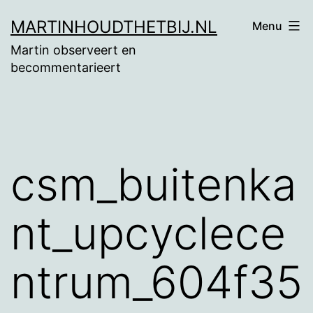
Ga
MARTINHOUDTHETBIJ.NL
Menu
naar
Martin observeert en
de
becommentarieert
inhoud
csm_buitenka
nt_upcyclece
ntrum_604f35