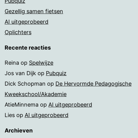
Pubquiz
Gezellig samen fietsen
AI uitgeprobeerd
Oplichters
Recente reacties
Reina
op
Spelwijze
Jos van Dijk
op
Pubquiz
Dick Schopman
op
De Hervormde Pedagogische
Kweekschool/Akademie
AtieMinnema
op
AI uitgeprobeerd
Lies
op
AI uitgeprobeerd
Archieven