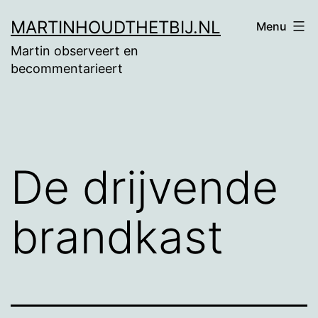
Ga
MARTINHOUDTHETBIJ.NL
Menu
naar
Martin observeert en
de
becommentarieert
inhoud
De drijvende
brandkast