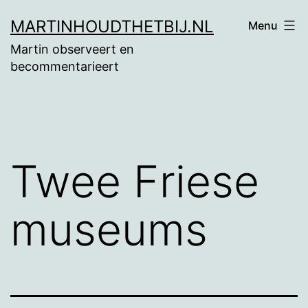
Ga
MARTINHOUDTHETBIJ.NL
Menu
naar
Martin observeert en
de
becommentarieert
inhoud
Twee Friese
museums