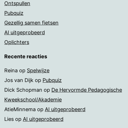
Ontspullen
Pubquiz
Gezellig samen fietsen
AI uitgeprobeerd
Oplichters
Recente reacties
Reina
op
Spelwijze
Jos van Dijk
op
Pubquiz
Dick Schopman
op
De Hervormde Pedagogische
Kweekschool/Akademie
AtieMinnema
op
AI uitgeprobeerd
Lies
op
AI uitgeprobeerd