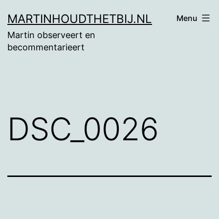
Ga
MARTINHOUDTHETBIJ.NL
Menu
naar
Martin observeert en
de
becommentarieert
inhoud
DSC_0026