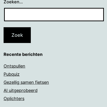
Zoeken…
Recente berichten
Ontspullen
Pubquiz
Gezellig samen fietsen
AI uitgeprobeerd
Oplichters