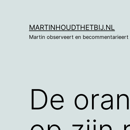
Ga
naar
de
MARTINHOUDTHETBIJ.NL
inhoud
Martin observeert en becommentarieert
De oran
op zijn 