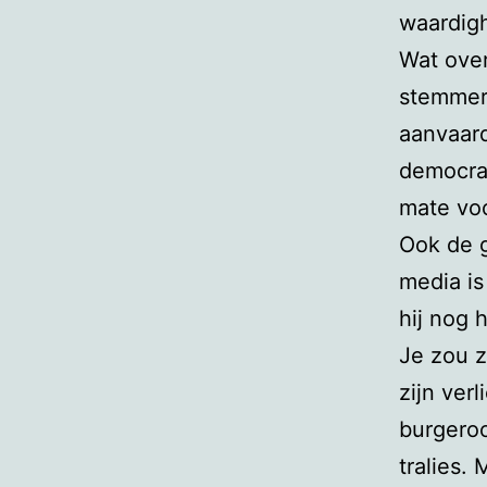
waardigh
Wat over
stemmers
aanvaard
democraa
mate voo
Ook de g
media is
hij nog 
Je zou z
zijn ver
burgeroo
tralies.