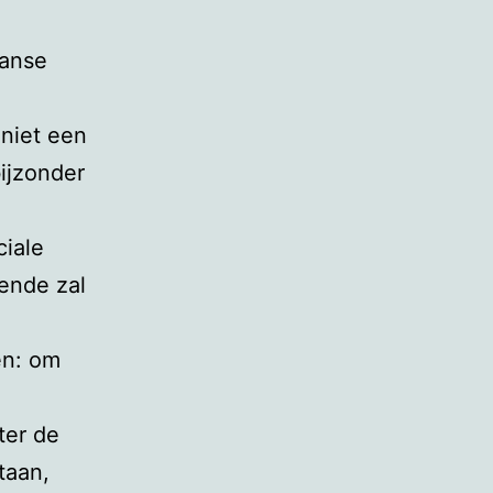
aanse
niet een
bijzonder
ciale
ende zal
en: om
ter de
taan,