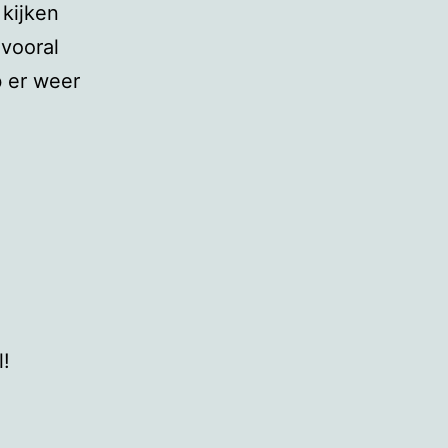
 kijken
 vooral
b er weer
l!