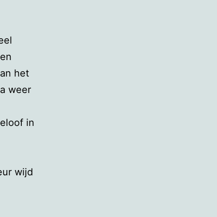
eel
nen
van het
ka weer
eloof in
ur wijd