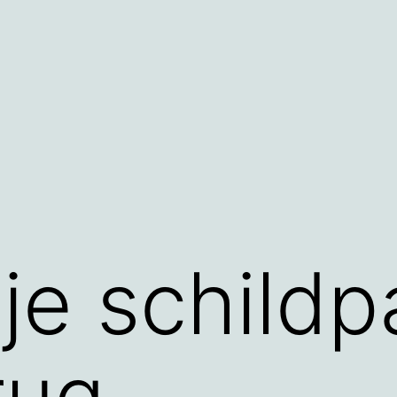
je schildpa
rug