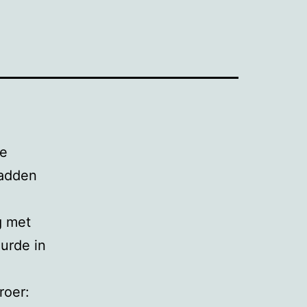
de
hadden
ng met
urde in
roer: