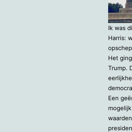
Ik was d
Harris: 
opschepp
Het ging
Trump. 
eerlijkh
democra
Een geë
mogelijk
waarden
presiden