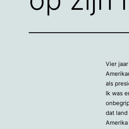
Vier jaa
Amerikan
als pres
Ik was er
onbegrip
dat land
Amerika 