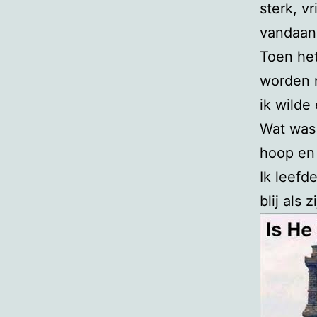
sterk, vr
vandaan 
Toen het
worden n
ik wilde
Wat was 
hoop en 
Ik leefd
blij als