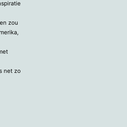
nspiratie
zen zou
merika,
met
s net zo