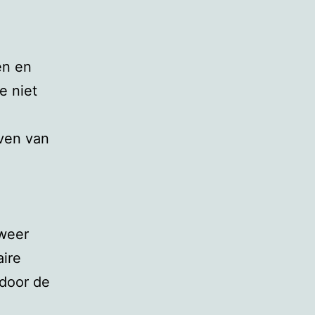
en en
e niet
jven van
weer
aire
door de