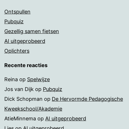
Ontspullen
Pubquiz
Gezellig samen fietsen
AI uitgeprobeerd
Oplichters
Recente reacties
Reina
op
Spelwijze
Jos van Dijk
op
Pubquiz
Dick Schopman
op
De Hervormde Pedagogische
Kweekschool/Akademie
AtieMinnema
op
AI uitgeprobeerd
Lies
op
AI uitgeprobeerd