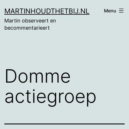
Ga
MARTINHOUDTHETBIJ.NL
Menu
naar
Martin observeert en
de
becommentarieert
inhoud
Domme
actiegroep