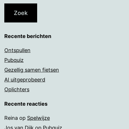
Recente berichten
Ontspullen
Pubquiz
Gezellig samen fietsen
AI uitgeprobeerd
Oplichters
Recente reacties
Reina
op
Spelwijze
Jos van Dijk
op
Pubquiz