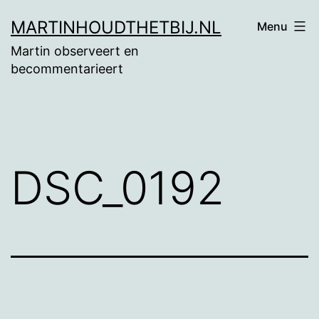
Ga
MARTINHOUDTHETBIJ.NL
Menu
naar
Martin observeert en
de
becommentarieert
inhoud
DSC_0192