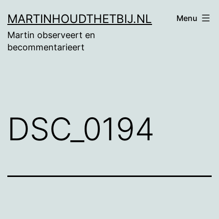
Ga
MARTINHOUDTHETBIJ.NL
Menu
naar
Martin observeert en
de
becommentarieert
inhoud
DSC_0194