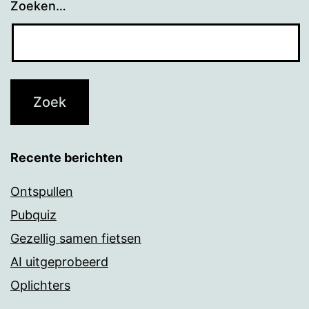
Zoeken…
Recente berichten
Ontspullen
Pubquiz
Gezellig samen fietsen
AI uitgeprobeerd
Oplichters