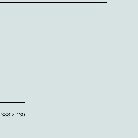
Volledige
388 × 130
grootte