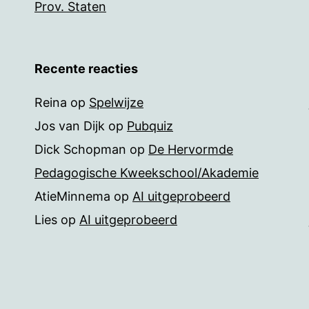
Prov. Staten
Recente reacties
Reina
op
Spelwijze
Jos van Dijk
op
Pubquiz
Dick Schopman
op
De Hervormde
Pedagogische Kweekschool/Akademie
AtieMinnema
op
AI uitgeprobeerd
Lies
op
AI uitgeprobeerd