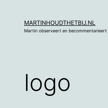
Ga
naar
de
MARTINHOUDTHETBIJ.NL
inhoud
Martin observeert en becommentarieert
logo