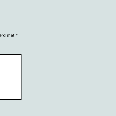
eerd met
*