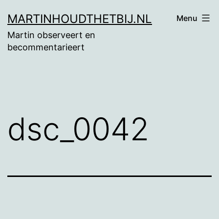
Ga
MARTINHOUDTHETBIJ.NL
Menu
naar
Martin observeert en
de
becommentarieert
inhoud
dsc_0042