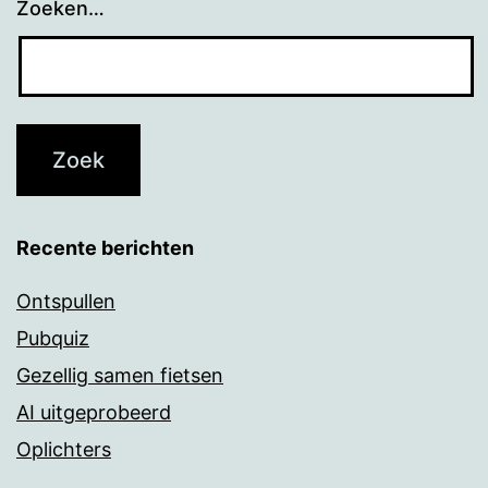
Zoeken…
Recente berichten
Ontspullen
Pubquiz
Gezellig samen fietsen
AI uitgeprobeerd
Oplichters