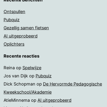
Ontspullen
Pubquiz
Gezellig samen fietsen
AI uitgeprobeerd
Oplichters
Recente reacties
Reina
op
Spelwijze
Jos van Dijk
op
Pubquiz
Dick Schopman
op
De Hervormde Pedagogische
Kweekschool/Akademie
AtieMinnema
op
AI uitgeprobeerd