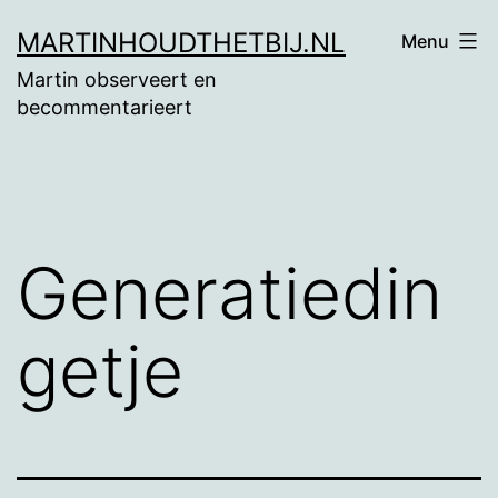
Ga
MARTINHOUDTHETBIJ.NL
Menu
naar
Martin observeert en
de
becommentarieert
inhoud
Generatiedin
getje