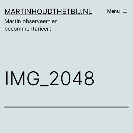
Ga
MARTINHOUDTHETBIJ.NL
Menu
naar
Martin observeert en
de
becommentarieert
inhoud
IMG_2048