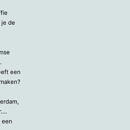
fie
 je de
amse
.
eeft een
n maken?
terdam,
r….
e een