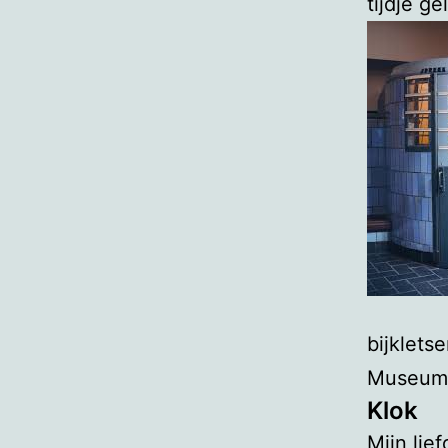
tijdje g
bijklets
Museu
Klok
Mijn lie