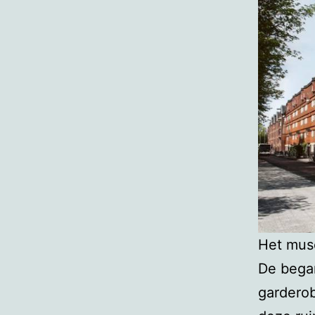
Het muse
De bega
garderob