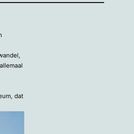
n
wandel,
 allemaal
eum, dat