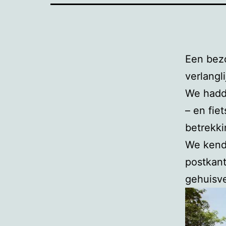
Een bezo
verlangli
We hadd
– en fie
betrekk
We kend
postkant
gehuisve