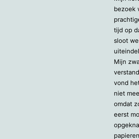
bezoek w
prachtig
tijd op d
sloot we
uiteinde
Mijn zwa
verstand
vond het
niet me
omdat zo
eerst m
opgeknap
papieren