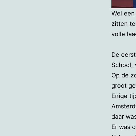
Wel een 
zitten t
volle la
De eerst
School, 
Op de zo
groot ge
Enige ti
Amsterd
daar was
Er was o