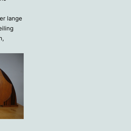
n
 er lange
eiling
n,