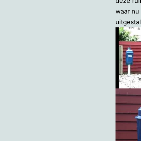
deze rui
waar nu 
uitgestal