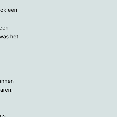
 ook een
e
 een
was het
kunnen
waren.
ons