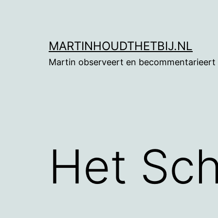
Ga
naar
de
MARTINHOUDTHETBIJ.NL
inhoud
Martin observeert en becommentarieert
Het Sch