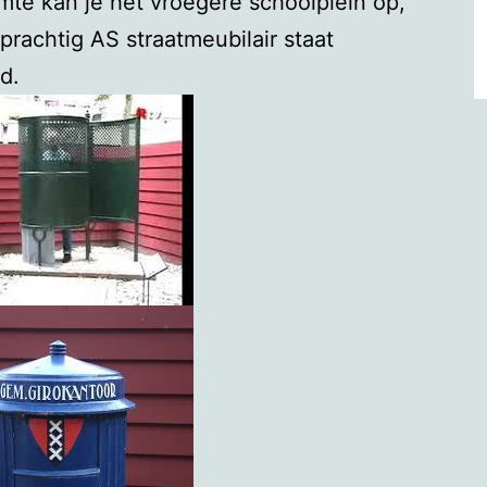
mte kan je het vroegere schoolplein op,
prachtig AS straatmeubilair staat
d.