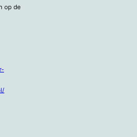
en op de
r-
l/