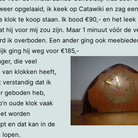
eer opgelaaid, ik keek op Catawiki en zag ee
e klok te koop staan. Ik bood €90,- en het leek
at hij voor mij zou zijn. Maar 1 minuut vóór de v
rd ik overboden. Een ander ging ook meebiede
lijk ging hij weg voor €185,-
ger, die veel
 van klokken heeft,
 verstandig dat ik
er geboden heb,
’n oude klok vaak
oet worden
t en dat kan in de
 lopen.