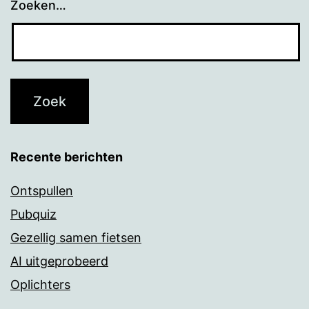
Zoeken…
Recente berichten
Ontspullen
Pubquiz
Gezellig samen fietsen
AI uitgeprobeerd
Oplichters