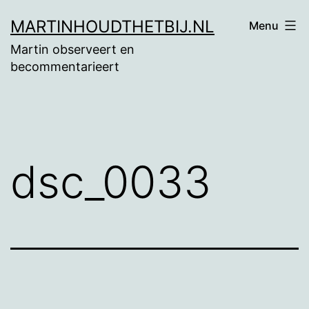
Ga
MARTINHOUDTHETBIJ.NL
Menu
naar
Martin observeert en
de
becommentarieert
inhoud
dsc_0033