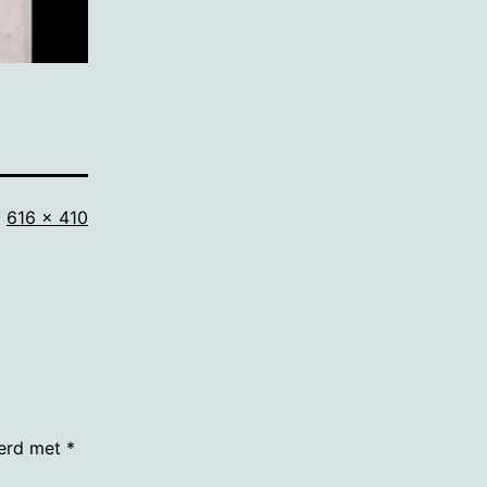
Volledige
616 × 410
grootte
eerd met
*