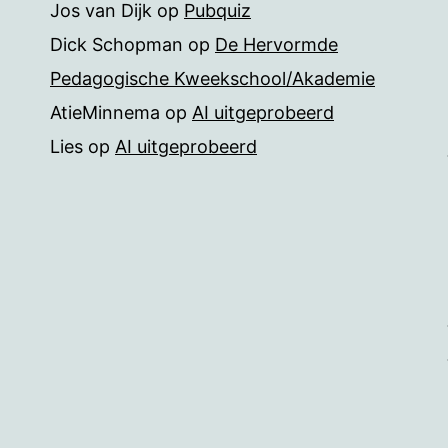
Jos van Dijk
op
Pubquiz
Dick Schopman
op
De Hervormde
Pedagogische Kweekschool/Akademie
AtieMinnema
op
AI uitgeprobeerd
Lies
op
AI uitgeprobeerd