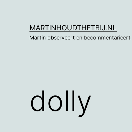
Ga
naar
de
MARTINHOUDTHETBIJ.NL
inhoud
Martin observeert en becommentarieert
dolly